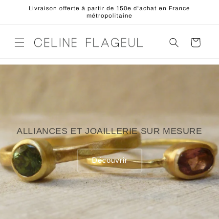
et
Livraison offerte à partir de 150e d'achat en France
passer
métropolitaine
au
contenu
Panier
ALLIANCES ET JOAILLERIE SUR MESURE
Découvrir