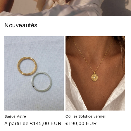
Nouveautés
Bague Astre
Collier Solstice vermeil
Prix
A partir de €145,00 EUR
Prix
€190,00 EUR
habituel
habituel