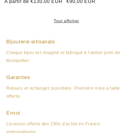
Prix
A partir de €130,00 EUR
Prix
€90,00 EUR
habituel
habituel
Tout afficher
Bijouterie artisanale
Chaque bijou est imaginé et fabriqué à l'atelier près de
Montpellier
Garanties
Retours et échanges possibles. Première mise à taille
offerte.
Envoi
Livraison offerte dès 150e d'achat en France
métropolitaine