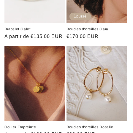
Épuisé
Bracelet Galet
Boucles d'oreilles Gaïa
Prix
A partir de €135,00 EUR
Prix
€170,00 EUR
habituel
habituel
Collier Empreinte
Boucles d'oreilles Rosalie