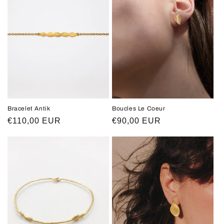
Bracelet Antik
Boucles Le Coeur
Prix
€110,00 EUR
Prix
€90,00 EUR
habituel
habituel