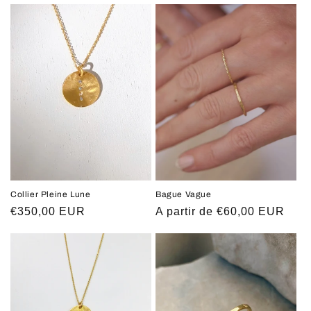
Collier Pleine Lune
Bague Vague
Prix
€350,00 EUR
Prix
A partir de €60,00 EUR
habituel
habituel